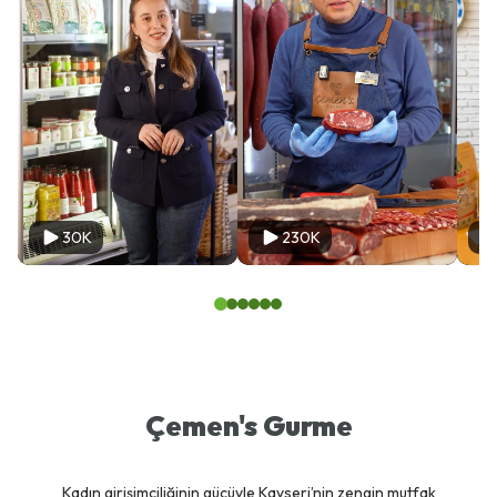
30K
230K
Çemen's Gurme
Kadın girişimciliğinin gücüyle Kayseri’nin zengin mutfak