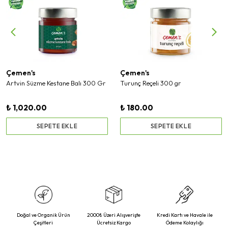
Çemen's
Çemen's
Artvin Süzme Kestane Balı 300 Gr
Turunç Reçeli 300 gr
₺ 1,020.00
₺ 180.00
SEPETE EKLE
SEPETE EKLE
Doğal ve Organik Ürün
2000₺ Üzeri Alışverişte
Kredi Kartı ve Havale ile
Çeşitleri
Ücretsiz Kargo
Ödeme Kolaylığı