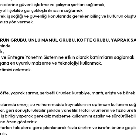
enicilerine güvenli işletme ve çalışma şartları sağlamak,
iyetli şekilde gerçekleştirilmesini sağlamak,
, iş sağlığı ve güvenliği konularında gereken bilinç ve kültürün oluştur
ımıza yön vermek.
RÜN GRUBU, UNLU MAMÜL GRUBU, KÖFTE GRUBU, YAPRAK SA
minde;
k,
i ve Entegre Yönetim Sistemine etkin olarak katılımlarını sağlamak
ışana en uyumlu malzeme ve teknolojiyi kullanmak,
ketimini önlemek.
te, yaprak sarma, şerbetli ürünler, kurabiye, mantı, erişte ve börek ü
arında enerji, su ve hammadde kaynaklarının optimum kullanımı sağla
, geri dönüştürülebilir şekilde yönetilir. Hatalı ürünlerin ve fazla üreti
 iş birliği yaparak gereksiz malzeme kullanımını azaltır ve sürdürüleb
ne özen gösteririz.
arları taleplere göre planlanarak fazla üretim ve israfın önüne geçilir
lir.