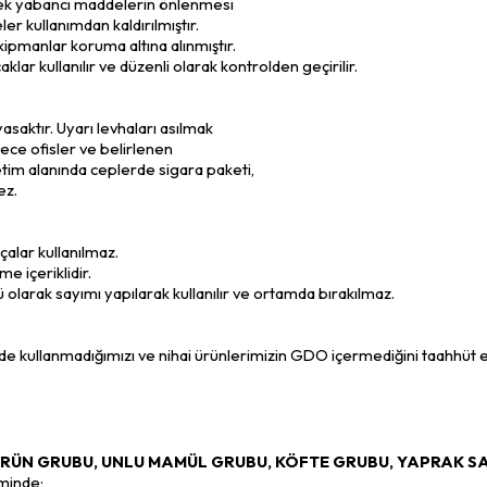
ecek yabancı maddelerin önlenmesi
ler kullanımdan kaldırılmıştır.
kipmanlar koruma altına alınmıştır.
lar kullanılır ve düzenli olarak kontrolden geçirilir.
saktır. Uyarı levhaları asılmak
dece ofisler ve belirlenen
im alanında ceplerde sigara paketi,
ez.
çalar kullanılmaz.
e içeriklidir.
ü olarak sayımı yapılarak kullanılır ve ortamda bırakılmaz.
 kullanmadığımızı ve nihai ürünlerimizin GDO içermediğini taahhüt
RÜN GRUBU, UNLU MAMÜL GRUBU, KÖFTE GRUBU, YAPRAK SA
minde;