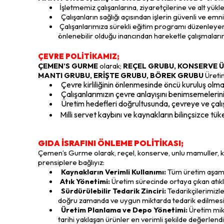
İşletmemiz çalışanlarına, ziyaretçilerine ve alt yükl
Çalışanların sağlığı açısından işlerin güvenli ve emn
Çalışanlarımıza sürekli eğitim programı düzenleyerek
önlenebilir olduğu inancından hareketle çalışmalar
ÇEVRE POLİTİKAMIZ;
ÇEMEN’S GURME
olarak;
REÇEL GRUBU, KONSERVE Ü
MANTI GRUBU, ERİŞTE GRUBU, BÖREK GRUBU
Üreti
Çevre kirliliğinin önlenmesinde öncü kuruluş olma
Çalışanlarımızın çevre anlayışını benimsemelerin
Üretim hedefleri doğrultusunda, çevreye ve çal
Milli servet kaybını ve kaynakların bilinçsizce tü
GIDA İSRAFINI ÖNLEME POLİTİKASI;
Çemen’s Gurme olarak, reçel, konserve, unlu mamuller, köf
prensiplere bağlıyız:
Kaynakların Verimli Kullanımı:
Tüm üretim aşamal
Atık Yönetimi:
Üretim sürecinde ortaya çıkan atıklar
Sürdürülebilir Tedarik Zinciri:
Tedarikçilerimizle
doğru zamanda ve uygun miktarda tedarik edilmesi
Üretim Planlama ve Depo Yönetimi:
Üretim mikt
tarihi yaklaşan ürünler en verimli şekilde değerlendiri