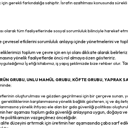
için gerekli farkındalığa sahiptir. İsrafın azaltılması konusunda sürekli
çası olarak tüm faaliyetlerinde sosyal sorumluluk bilinciyle hareket 
çevresel etkilerini sorumluluk anlayışı içinde yönetmelerini ve top
iklerimizi toplum ve çevre için en iyi olanı dikkate alarak belirleriz
asına yönelik faaliyetlerde öncü rol almaya özen gösteririz.
Ta
guladığımız İş etiği kitabımız, iş yapış şeklimizde bize rehber olur.
RÜN GRUBU, UNLU MAMÜL GRUBU, KÖFTE GRUBU, YAPRAK SA
minde;
inin oluşturulması ve gözden geçirilmesi için bir çerçeve sunan, yasal
gerekliliklerinin karşılanmasına yönelik bağlılık gösteren, iç ve dış ilet
ağlanmasına yönelik ihtiyacı ele alan bir gıda güvenliği politikası oluştur
n her aşaması toplum gıda güvenliği anlayışına uygun, doğaya ve tü
te politikamızın vazgeçilmez önceliğidir.
alite düzeyini artırmak için üretimin her aşamasında çaba sarf edile