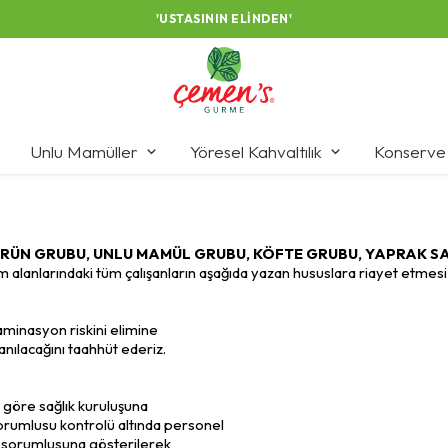
'USTASININ ELINDEN'
Unlu Mamüller
Yöresel Kahvaltılık
Konserve
RÜN GRUBU, UNLU MAMÜL GRUBU, KÖFTE GRUBU, YAPRAK SA
 alanlarındaki tüm çalışanların aşağıda yazan hususlara riayet etmesi 
aminasyon riskini elimine
nılacağını taahhüt ederiz.
göre sağlık kuruluşuna
orumlusu kontrolü altında personel
üm sorumlusuna gösterilerek