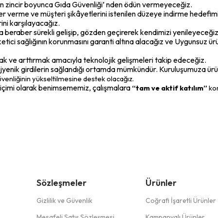
n zincir boyunca Gıda Güvenliği’ nden ödün vermeyeceğiz.
r verme ve müşteri şikâyetlerini istenilen düzeye indirme hedefimi
rini karşılayacağız.
 beraber sürekli gelişip, gözden geçirerek kendimizi yenileyeceğiz
etici sağlığının korunmasını garanti altına alacağız ve Uygunsuz ür
k ve arttırmak amacıyla teknolojik gelişmeleri takip edeceğiz.
 hijyenik girdilerin sağlandığı ortamda mümkündür. Kuruluşumuza ür
Güvenliğinin yükseltilmesine destek olacağız.
 biçimi olarak benimsememiz, çalışmalara
“tam ve aktif katılım”
ko
Sözleşmeler
Ürünler
Gizlilik ve Güvenlik
Coğrafi İşaretli Ürünler
Mesafeli Satış Sözleşmesi
Kampanyalı Ürünler