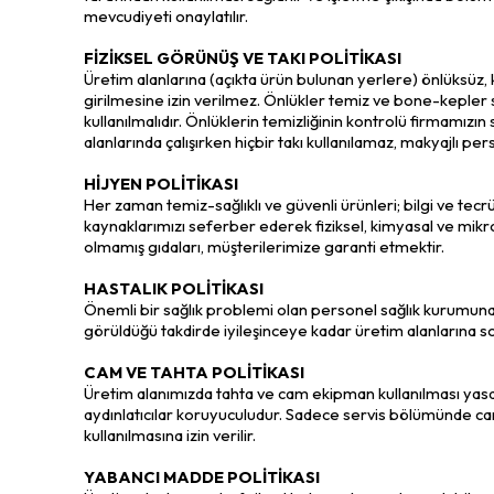
mevcudiyeti onaylatılır.
FİZİKSEL GÖRÜNÜŞ VE TAKI POLİTİKASI
Üretim alanlarına (açıkta ürün bulunan yerlere) önlüksüz
girilmesine izin verilmez. Önlükler temiz ve bone-kepler
kullanılmalıdır. Önlüklerin temizliğinin kontrolü firmamızı
alanlarında çalışırken hiçbir takı kullanılamaz, makyajlı pe
HİJYEN POLİTİKASI
Her zaman temiz-sağlıklı ve güvenli ürünleri; bilgi ve tecr
kaynaklarımızı seferber ederek fiziksel, kimyasal ve mikro
olmamış gıdaları, müşterilerimize garanti etmektir.
HASTALIK POLİTİKASI
Önemli bir sağlık problemi olan personel sağlık kurumuna
görüldüğü takdirde iyileşinceye kadar üretim alanlarına s
CAM VE TAHTA POLİTİKASI
Üretim alanımızda tahta ve cam ekipman kullanılması yasakt
aydınlatıcılar koruyuculudur. Sadece servis bölümünde 
kullanılmasına izin verilir.
YABANCI MADDE POLİTİKASI