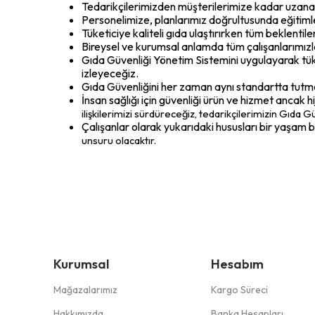
Tedarikçilerimizden müşterilerimize kadar uzana
Personelimize, planlarımız doğrultusunda eğitimle
Tüketiciye kaliteli gıda ulaştırırken tüm beklentile
Bireysel ve kurumsal anlamda tüm çalışanlarımızla
Gıda Güvenliği Yönetim Sistemini uygulayarak tük
izleyeceğiz.
Gıda Güvenliğini her zaman aynı standartta tutma
İnsan sağlığı için güvenliği ürün ve hizmet ancak
ilişkilerimizi sürdüreceğiz, tedarikçilerimizin Gıda 
Çalışanlar olarak yukarıdaki hususları bir yaşam
unsuru olacaktır.
Kurumsal
Hesabım
Mağazalarımız
Kargo Süreci
Hakkımızda
Banka Hesapları