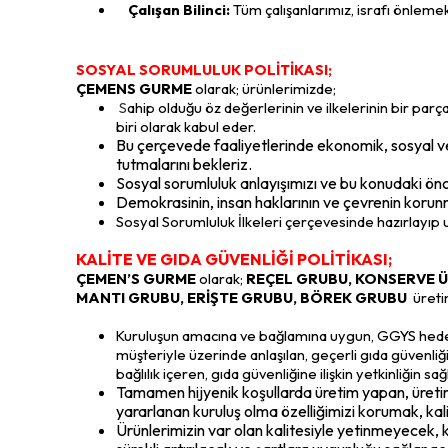
Çalışan Bilinci:
Tüm çalışanlarımız, israfı önlemek 
SOSYAL SORUMLULUK POLİTİKASI;
ÇEMENS GURME
olarak; ürünlerimizde;
S
ahip olduğu öz değerlerinin ve ilkelerinin bir par
biri olarak kabul eder.
Bu çerçevede faaliyetlerinde ekonomik, sosyal ve 
tutmalarını bekleriz.
Sosyal sorumluluk anlayışımızı ve bu konudaki öncel
Demokrasinin, insan haklarının ve çevrenin korunm
Sosyal Sorumluluk İlkeleri çerçevesinde hazırlayıp uy
KALİTE VE GIDA GÜVENLİĞİ POLİTİKASI;
ÇEMEN’S GURME
olarak;
REÇEL GRUBU, KONSERVE Ü
MANTI GRUBU, ERİŞTE GRUBU, BÖREK GRUBU
üreti
Kuruluşun amacına ve bağlamına uygun, GGYS hedefler
müşteriyle üzerinde anlaşılan, geçerli gıda güvenliği 
bağlılık içeren, gıda güvenliğine ilişkin yetkinliğin s
Tamamen hijyenik koşullarda üretim yapan, üretimi
yararlanan kuruluş olma özelliğimizi korumak, kali
Ürünlerimizin var olan kalitesiyle yetinmeyecek, k