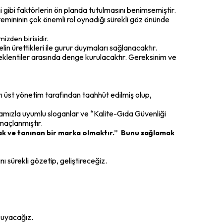
i gibi faktörlerin ön planda tutulmasını benimsemiştir.
mininin çok önemli rol oynadığı sürekli göz önünde
izden birisidir.
in ürettikleri ile gurur duymaları sağlanacaktır.
eklentiler arasında denge kurulacaktır. Gereksinim ve
ı üst yönetim tarafından taahhüt edilmiş olup,
ikamızla uyumlu sloganlar ve “Kalite-Gıda Güvenliği
amaçlanmıştır.
mak ve tanınan bir marka olmaktır.”
Bunu sağlamak
ı sürekli gözetip, geliştireceğiz.
 uyacağız.