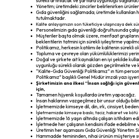
sürekli artırılacak ve şartlara uygunluğu sağlanaca
Yönetim; üretimdeki zincirler belirlenirken ürünle
Gıda güvenliğini sağlamada; üretimde kullanılan
tutulmaktadır.
Kalite anlayışımızın son tüketiciye ulaşıncaya dek s
Personelimizin gıda güvenliği doğrultusunda çalışm
Müşteriler başta olmak üzere, menfaat gruplarını
beklentilerin tatmini için sürekli iyileştirme yapılm
Politikamız, herkesin katılımı ile kalitenin sürekli ol
Topluma ve çevreye olan yükümlülüklerimizi yerine
Doğal ve şirkete ait kaynakları en iyi şekilde ku
uygunluğu sürekli olarak gözden geçirilmekte ve k
“Kalite-Gıda Güvenliği Politikamız” ın tüm person
Politikamız” başlıklı Genel Müdür imzalı yazı işye
Şirketimizin ana ilkesi “İnsan sağlığı için gü
için,
Tamamen hijyenik koşullarda üretim yapacağız.
İnsan haklarının vazgeçilmez bir unsur olduğu bilin
İşletmemizde kimseye dil, din, ırk, cinsiyet, beden
İşletmemizde kimseye baskı, taciz, hakaret ve kö
İşletmemizde 16 yaşın altında çalışan istihdam e
İşletmede her çalışanın kendisini ifade edebilme v
Üretimin her aşamasını Gıda Güvenliği Yönetim Si
Hammadde temininden, nihai ürünün müşteriye s