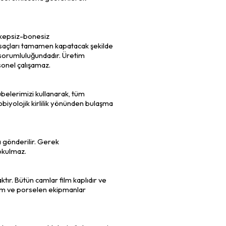
, kepsiz-bonesiz
 saçları tamamen kapatacak şekilde
n sorumluluğundadır. Üretim
rsonel çalışamaz.
übelerimizi kullanarak, tüm
biyolojik kirlilik yönünden bulaşma
 gönderilir. Gerek
okulmaz.
ır. Bütün camlar film kaplıdır ve
cam ve porselen ekipmanlar