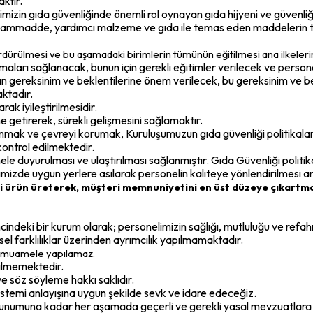
ktır.
rimizin gıda güvenliğinde önemli rol oynayan gıda hijyeni ve güvenliğ
 hammadde, yardımcı malzeme ve gıda ile temas eden maddelerin te
ürdürülmesi ve bu aşamadaki birimlerin tümünün eğitilmesi ana ilkelerim
aları sağlanacak, bunun için gerekli eğitimler verilecek ve personel
n gereksinim ve beklentilerine önem verilecek, bu gereksinim ve b
aktadır.
arak iyileştirilmesidir.
 getirerek, sürekli gelişmesini sağlamaktır.
llanmak ve çevreyi korumak, Kuruluşumuzun gıda güvenliği politikalar
ontrol edilmektedir.
ele duyurulması ve ulaştırılması sağlanmıştır. Gıda Güvenliği polit
rimizde uygun yerlere asılarak personelin kaliteye yönlendirilmesi 
venli ürün üreterek, müşteri memnuniyetini en üst düzeye çıkart
cindeki bir kurum olarak; personelimizin sağlığı, mutluluğu ve refahın
sel farklılıklar üzerinden ayrımcılık yapılmamaktadır.
tü muamele yapılamaz.
dilmemektedir.
e söz söyleme hakkı saklıdır.
stemi anlayışına uygun şekilde sevk ve idare edeceğiz.
unumuna kadar her aşamada geçerli ve gerekli yasal mevzuatlara