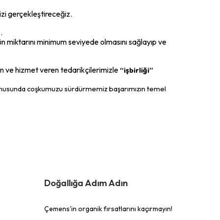
zi gerçekleştireceğiz.
.
ün miktarını minimum seviyede olmasını sağlayıp ve
ün ve hizmet veren tedarikçilerimizle
“işbirliği”
nusunda coşkumuzu sürdürmemiz başarımızın temel
Doğallığa Adım Adın
Çemens'in organik fırsatlarını kaçırmayın!