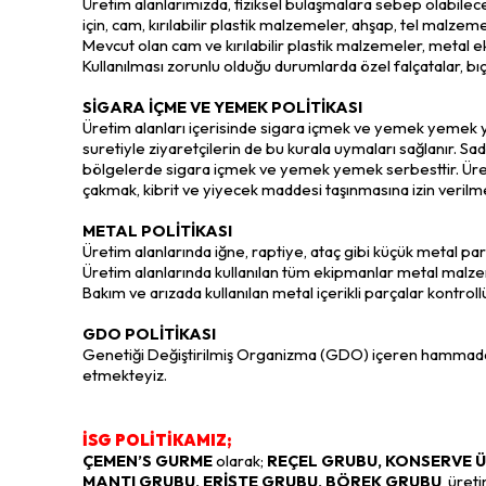
Üretim alanlarımızda, fiziksel bulaşmalara sebep olabil
için, cam, kırılabilir plastik malzemeler, ahşap, tel malzeme
Mevcut olan cam ve kırılabilir plastik malzemeler, metal e
Kullanılması zorunlu olduğu durumlarda özel falçatalar, bıçak
SİGARA İÇME VE YEMEK POLİTİKASI
Üretim alanları içerisinde sigara içmek ve yemek yemek ya
suretiyle ziyaretçilerin de bu kurala uymaları sağlanır. Sa
bölgelerde sigara içmek ve yemek yemek serbesttir. Üret
çakmak, kibrit ve yiyecek maddesi taşınmasına izin verilm
METAL POLİTİKASI
Üretim alanlarında iğne, raptiye, ataç gibi küçük metal par
Üretim alanlarında kullanılan tüm ekipmanlar metal malzem
Bakım ve arızada kullanılan metal içerikli parçalar kontroll
GDO POLİTİKASI
Genetiği Değiştirilmiş Organizma (GDO) içeren hammadde
etmekteyiz.
İSG POLİTİKAMIZ;
ÇEMEN’S GURME
olarak;
REÇEL GRUBU, KONSERVE Ü
MANTI GRUBU, ERİŞTE GRUBU, BÖREK GRUBU
üreti