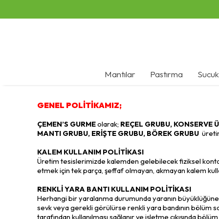
Mantılar
Pastırma
Sucuk
GENEL POLİTİKAMIZ;
ÇEMEN’S GURME
olarak;
REÇEL GRUBU, KONSERVE Ü
MANTI GRUBU, ERİŞTE GRUBU, BÖREK GRUBU
üretim
KALEM KULLANIM POLİTİKASI
Üretim tesislerimizde kalemden gelebilecek fiziksel kont
etmek için tek parça, şeffaf olmayan, akmayan kalem kulla
RENKLİ YARA BANTI KULLANIM POLİTİKASI
Herhangi bir yaralanma durumunda yaranın büyüklüğüne 
sevk veya gerekli görülürse renkli yara bandının bölüm s
tarafından kullanılması sağlanır ve işletme çıkışında böl