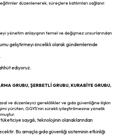
 eğitimler düzenlenerek, süreçlere katılımları sağlanır.
etmeyi yönetim anlayışının temel ve değişmez unsurlarından
lumu geliştirmeyi öncelikli olarak gündemlerinde
.
ahhüt ediyoruz.
RMA GRUBU, ŞERBETLİ GRUBU, KURABİYE GRUBU,
 ve düzenleyici gereklilikler ve gıda güvenliğine ilişkin
işimi yürüten, GGYS’nin sürekli iyileştirilmesine yönelik
ulmuştur.
keticiye saygılı, teknolojinin olanaklarından
cektir. Bu amaçla gıda güvenliği sisteminin etkinliği