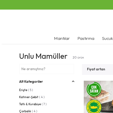
Mantılar
Pastırma
Sucuk
Unlu Mamüller
20
ürün
Fiyat artan
Alt Kategoriler
Erişte
(
5
)
Katmer-Şebit
(
4
)
Tatlı & Kurabiye
(
7
)
Çorbalık
(
4
)