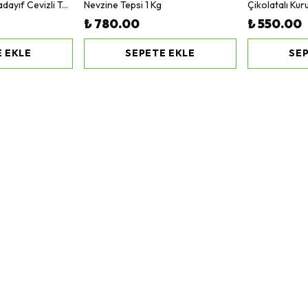
Elden Kesme Tel Kadayıf Cevizli Tepsi 1 Kg
Nevzine Tepsi 1 Kg
Çikolatalı Ku
₺ 780.00
₺ 550.00
 EKLE
SEPETE EKLE
SEP