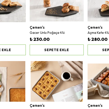
Çemen's
Çemen's
Gacer Unlu Poğaça 4'lü
Açma Kete 4'l
₺ 230.00
₺ 280.00
 EKLE
SEPETE EKLE
SEP
Çemen's
Çemen's