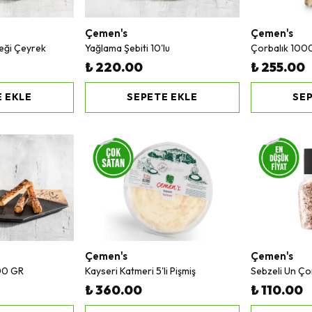
Çemen's
Çemen's
reği Çeyrek
Yağlama Şebiti 10'lu
Çorbalık 100
₺ 220.00
₺ 255.00
 EKLE
SEPETE EKLE
SEP
Çemen's
Çemen's
00 GR
Kayseri Katmeri 5'li Pişmiş
Sebzeli Un Ço
₺ 360.00
₺ 110.00