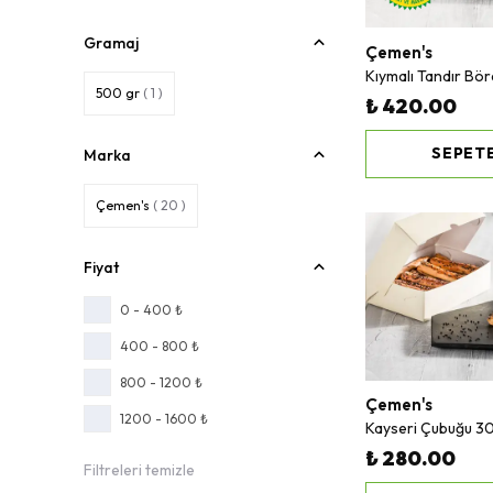
Gramaj
Çemen's
Kıymalı Tandır Bö
500 gr
( 1 )
₺ 420.00
SEPETE
Marka
Çemen's
( 20 )
Fiyat
0 - 400 ₺
400 - 800 ₺
800 - 1200 ₺
Çemen's
1200 - 1600 ₺
Kayseri Çubuğu 3
₺ 280.00
Filtreleri temizle