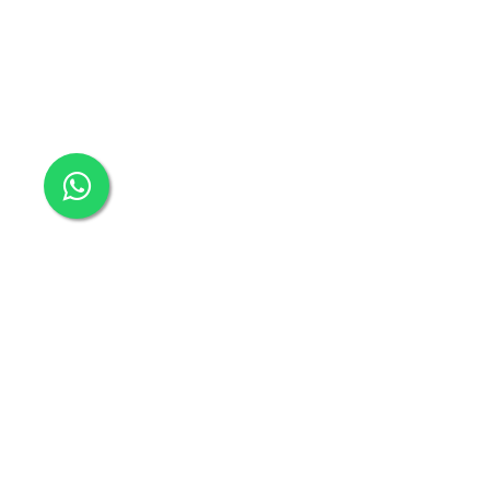
Kurumsal
Hesabım
Mağazalarımız
Kargo Süreci
Hakkımızda
Banka Hesapları
İletişim
Sipariş Takip
Çerez Kullanımı
Şifremi Unuttum