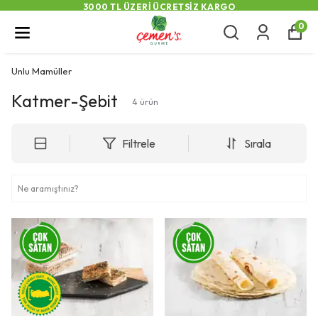
3000 TL ÜZERI ÜCRETSIZ KARGO
0
Unlu Mamüller
Katmer-Şebit
4
ürün
Filtrele
Sırala