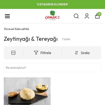
'USTASININ ELINDEN'
0
Yöresel Kahvaltılık
Zeytinyağı & Tereyağı
1
ürün
Filtrele
Sırala