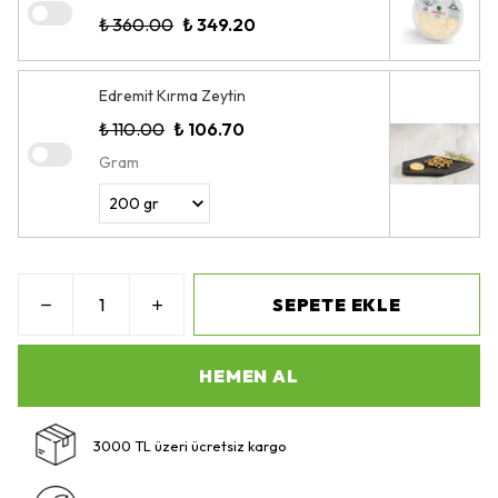
₺ 360.00
₺ 349.20
Edremit Kırma Zeytin
₺ 110.00
₺ 106.70
Gram
SEPETE EKLE
HEMEN AL
3000 TL üzeri ücretsiz kargo