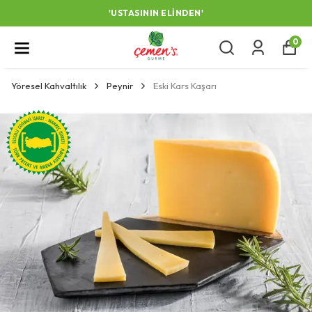
'USTASININ ELINDEN'
0
Yöresel Kahvaltılık
Peynir
Eski Kars Kaşarı