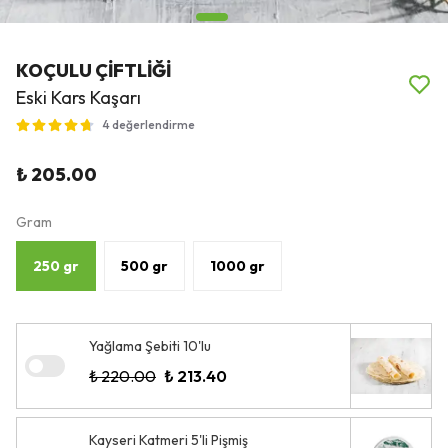
KOÇULU ÇİFTLİĞİ
Eski Kars Kaşarı
4 değerlendirme
₺ 205.00
Gram
250 gr
500 gr
1000 gr
Yağlama Şebiti 10'lu
₺ 220.00
₺ 213.40
Kayseri Katmeri 5'li Pişmiş