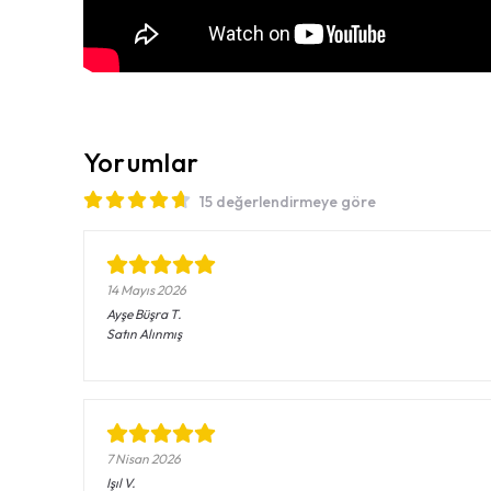
Yorumlar
15 değerlendirmeye göre
14 Mayıs 2026
Ayşe Büşra
T.
Satın Alınmış
7 Nisan 2026
Işıl
V.