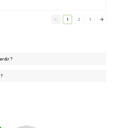
1
2
3
rdir ?
 ?