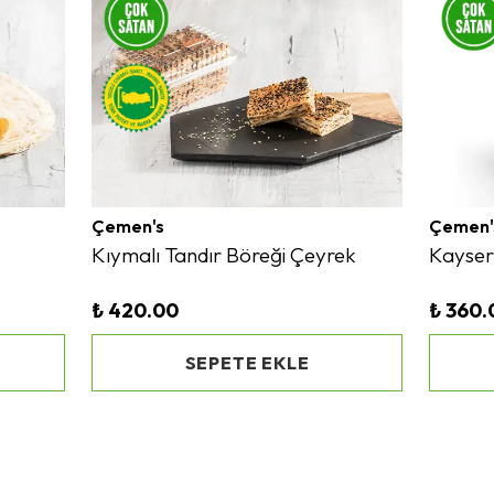
Çemen's
Çemen'
Kıymalı Tandır Böreği Çeyrek
Kayseri
₺ 420.00
₺ 360.
SEPETE EKLE