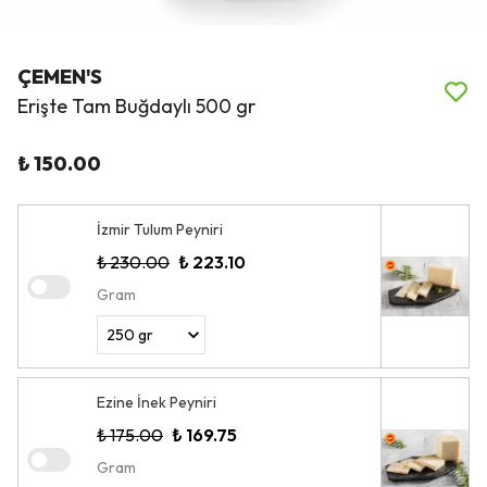
ÇEMEN'S
Erişte Tam Buğdaylı 500 gr
₺ 150.00
İzmir Tulum Peyniri
₺ 230.00
₺ 223.10
Gram
Ezine İnek Peyniri
₺ 175.00
₺ 169.75
Gram