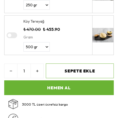
Köy Tereyağ
₺ 470.00
₺ 455.90
Gram
SEPETE EKLE
HEMEN AL
3000 TL üzeri ücretsiz kargo