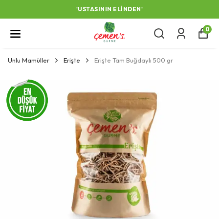
'USTASININ ELINDEN'
0
Unlu Mamüller
Erişte
Erişte Tam Buğdaylı 500 gr