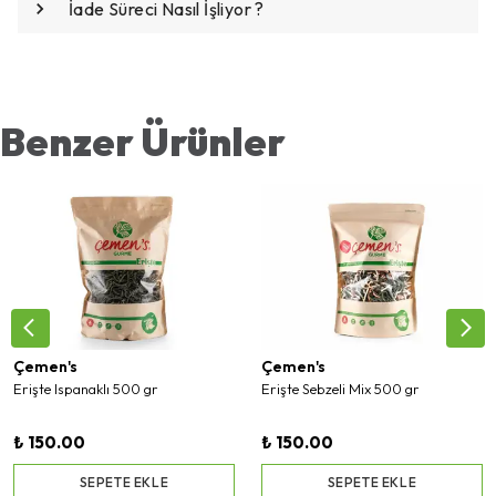
İade Süreci Nasıl İşliyor ?
Benzer Ürünler
Çemen's
Çemen's
Erişte Ispanaklı 500 gr
Erişte Sebzeli Mix 500 gr
₺ 150.00
₺ 150.00
SEPETE EKLE
SEPETE EKLE