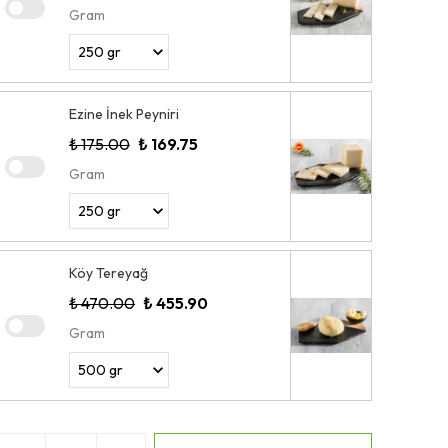
Gram
Ezine İnek Peyniri
₺ 175.00
₺ 169.75
Gram
Köy Tereyağ
₺ 470.00
₺ 455.90
Gram