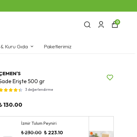
0
 & Kuru Gıda
Paketlerimiz
ÇEMEN'S
Sade Erişte 500 gr
3 değerlendirme
₺ 130.00
İzmir Tulum Peyniri
₺ 230.00
₺ 223.10