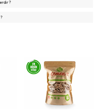
rdir ?
 ?