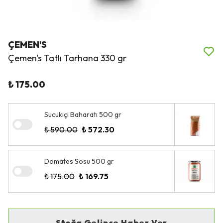
ÇEMEN'S
Çemen's Tatlı Tarhana 330 gr
₺ 175.00
Sucukiçi Baharatı 500 gr
₺ 590.00
₺ 572.30
Domates Sosu 500 gr
₺ 175.00
₺ 169.75
Stoğa Gelince Haber Ver