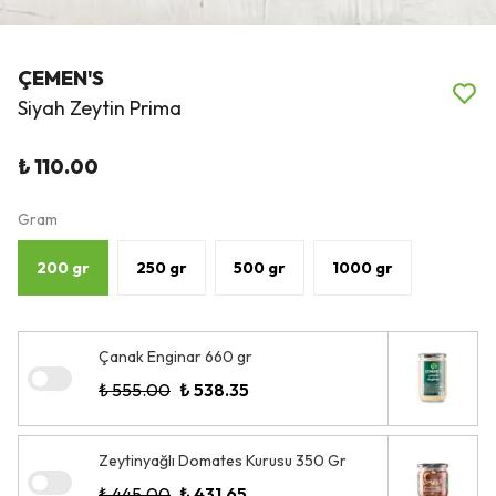
ÇEMEN'S
Siyah Zeytin Prima
₺ 110.00
Gram
200 gr
250 gr
500 gr
1000 gr
Çanak Enginar 660 gr
₺ 555.00
₺ 538.35
Zeytinyağlı Domates Kurusu 350 Gr
₺ 445.00
₺ 431.65