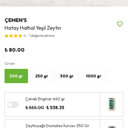
ÇEMEN'S
Hatay Halhal Yeşil Zeytin
1 değerlendirme
₺ 80.00
Gram
200 gr
250 gr
500 gr
1000 gr
Çanak Enginar 660 gr
₺ 555.00
₺ 538.35
Zeytinyağlı Domates Kurusu 350 Gr