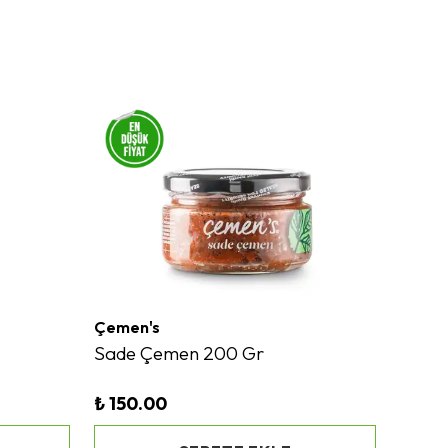
Çemen's
Çemen
Sade Çemen 200 Gr
Ceviz
₺ 150.00
₺ 175