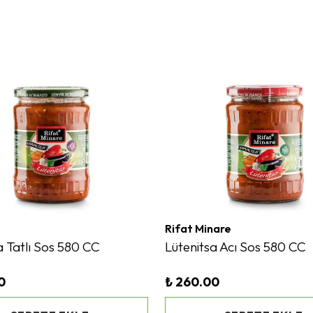
Rifat Minare
a Tatlı Sos 580 CC
Lütenitsa Acı Sos 580 CC
0
₺ 260.00